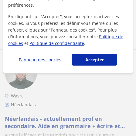
maximum 4H de mathématiques par...
préférences.
En cliquant sur "Accepter", vous acceptez d'activer ces
cookies. Si vous préférez les définir vous-même ou les
refuser, cliquez sur "Panneau des cookies". Pour plus
voir plus
Contacter
d'informations, vous pouvez consulter notre
Politique de
cookies
et
Politique de confidentialité
.
Laurent Samain
Panneau des cookies
Accepter
20
€
/h
1er cours offert
Wavre
Néerlandais
Néerlandais - actuellement prof en
secondaire. Aide en grammaire + écrire et
parler
Visons l'efficace et les priorités pour réussir. Cours en