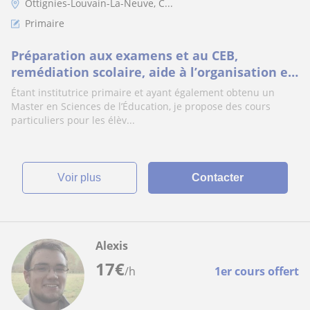
Ottignies-Louvain-La-Neuve, C...
Primaire
Préparation aux examens et au CEB,
remédiation scolaire, aide à l’organisation et
à la gestion du stress
Étant institutrice primaire et ayant également obtenu un
Master en Sciences de l’Éducation, je propose des cours
particuliers pour les élèv...
voir plus
Contacter
Alexis
17
€
/h
1er cours offert