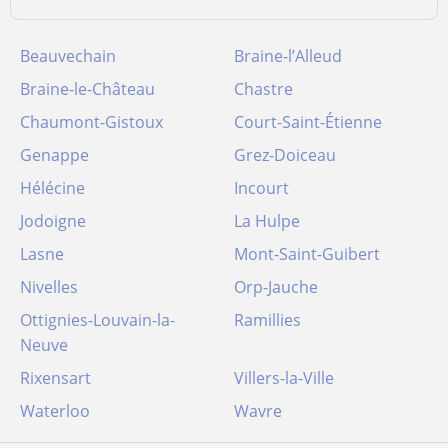
Beauvechain
Braine-l’Alleud
Braine-le-Château
Chastre
Chaumont-Gistoux
Court-Saint-Étienne
Genappe
Grez-Doiceau
Hélécine
Incourt
Jodoigne
La Hulpe
Lasne
Mont-Saint-Guibert
Nivelles
Orp-Jauche
Ottignies-Louvain-la-
Ramillies
Neuve
Rixensart
Villers-la-Ville
Waterloo
Wavre