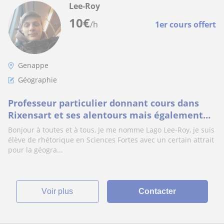
Lee-Roy
10
€
/h
1er cours offert
Genappe
Géographie
Professeur particulier donnant cours dans
Rixensart et ses alentours mais également
sur Genappe
Bonjour à toutes et à tous, Je me nomme Lago Lee-Roy, je suis
élève de rhétorique en Sciences Fortes avec un certain attrait
pour la géogra...
voir plus
Contacter