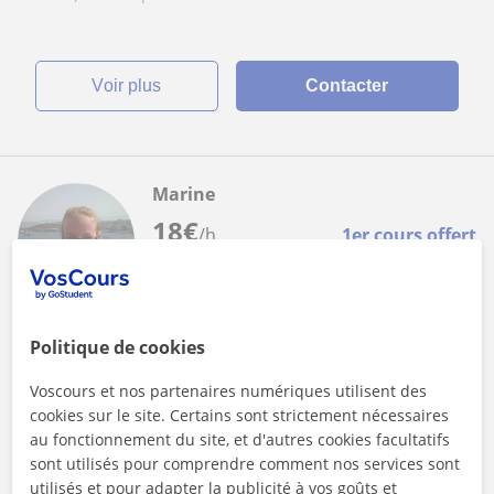
voir plus
Contacter
Marine
18
€
/h
1er cours offert
Braine-L’Alleud
Politique de cookies
Maths
Voscours et nos partenaires numériques utilisent des
Cours de mathématiques primaire et
cookies sur le site. Certains sont strictement nécessaires
secondaire inférieur
au fonctionnement du site, et d'autres cookies facultatifs
sont utilisés pour comprendre comment nos services sont
Les cours s'adressent aux élèves de primaire et de
utilisés et pour adapter la publicité à vos goûts et
secondaire (jusqu'en quatrième secondaire compris) ayant