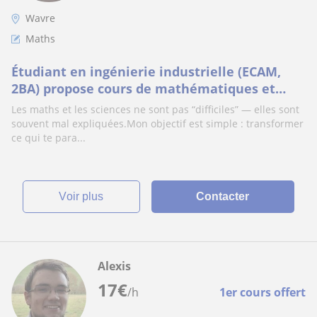
Wavre
Maths
Étudiant en ingénierie industrielle (ECAM,
2BA) propose cours de mathématiques et
sciences
Les maths et les sciences ne sont pas “difficiles” — elles sont
souvent mal expliquées.Mon objectif est simple : transformer
ce qui te para...
voir plus
Contacter
Alexis
17
€
/h
1er cours offert