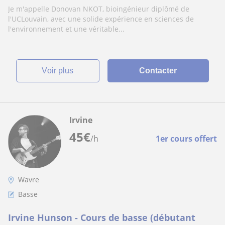
en sciences et mathématiques
Je m'appelle Donovan NKOT, bioingénieur diplômé de
l'UCLouvain, avec une solide expérience en sciences de
l'environnement et une véritable...
voir plus
Contacter
Irvine
45
€
/h
1er cours offert
Wavre
Basse
Irvine Hunson - Cours de basse (débutant