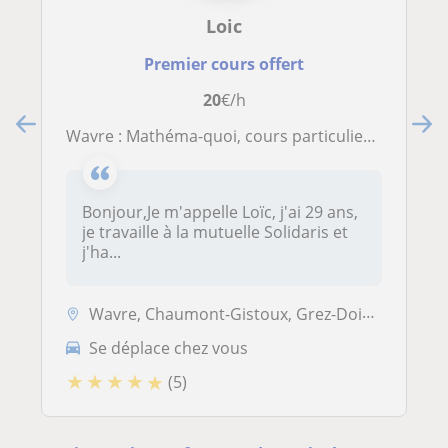
Loic
Premier cours offert
20
€/h
Wavre : Mathéma-quoi, cours particuliers pour non matheux
Bonjour,Je m'appelle Loïc, j'ai 29 ans,
je travaille à la mutuelle Solidaris et
j'ha...
Wavre, Chaumont-Gistoux, Grez-Doiceau, Huldenberg, Mont-Saint-Guibert,...
Se déplace chez vous
★
★
★
★
★
(5)