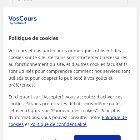
Politique de cookies
Voscours et nos partenaires numériques utilisent des
cookies sur le site. Certains sont strictement nécessaires
au fonctionnement du site, et d'autres cookies facultatifs
En cliquant sur l'un des deux boutons, vous acceptez nos
sont utilisés pour comprendre comment nos services sont
mentions légales
et de
confidentialité
utilisés et pour adapter la publicité à vos goûts et
préférences.
Contacter maintenant
En cliquant sur "Accepter", vous acceptez d'activer ces
cookies. Si vous préférez les définir vous-même ou les
refuser, cliquez sur "Panneau des cookies". Pour plus
d'informations, vous pouvez consulter notre
Politique de
Partagez ce professeur
cookies
et
Politique de confidentialité
.