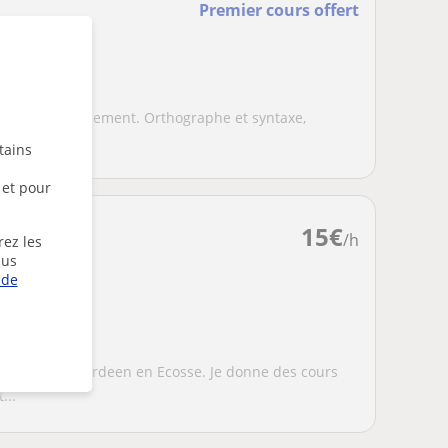
Premier cours offert
ux
os travaux rapidement. Orthographe et syntaxe,
...
tains
 et pour
15
€
/h
rez les
lus
 de
université d'Aberdeen en Ecosse. Je donne des cours
...