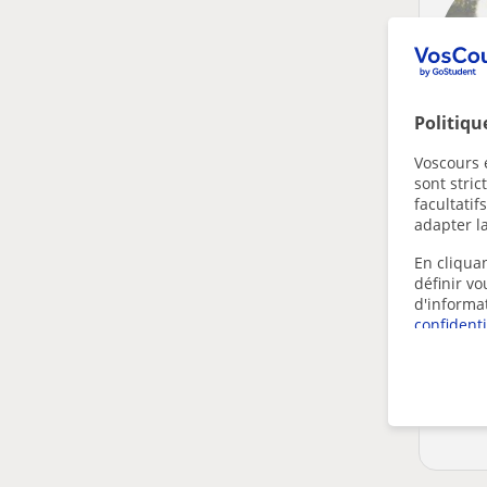
Politiqu
Voscours e
sont stri
facultatif
adapter la
En cliquan
définir v
d'informa
confidenti