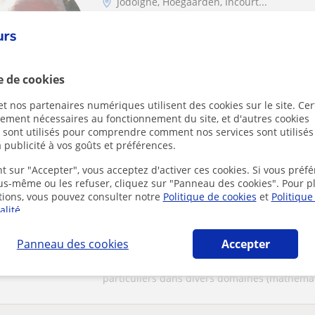
Jodoigne, Hoegaarden, Incourt...
Français
correction de travaux tous nivea
e de cookies
Professeur retraité de français, je corrige v
correction de phrases.tarif : 1 € la page - min
t nos partenaires numériques utilisent des cookies sur le site. Cer
ctement nécessaires au fonctionnement du site, et d'autres cookies
s sont utilisés pour comprendre comment nos services sont utilisés
 publicité à vos goûts et préférences.
Marien
t sur "Accepter", vous acceptez d'activer ces cookies. Si vous préfé
Wavre
ous-même ou les refuser, cliquez sur "Panneau des cookies". Pour p
tions, vous pouvez consulter notre
Politique de cookies
et
Politique
Anglais
alité
.
Professeur pour tous niveaux
Panneau des cookies
Accepter
Je suis tout juste diplômé en Géologie de l'
particuliers dans divers domaines (mathémat