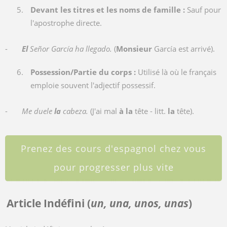
Devant les titres et les noms de famille :
Sauf pour
l'apostrophe directe.
-
El
Señor García ha llegado.
(
Monsieur
García est arrivé).
Possession/Partie du corps :
Utilisé là où le français
emploie souvent l'adjectif possessif.
-
Me duele
la
cabeza.
(J'ai mal
à la
tête - litt.
la
tête).
Prenez des cours d'espagnol chez vous
pour progresser plus vite
Article Indéfini (
un, una, unos, unas
)