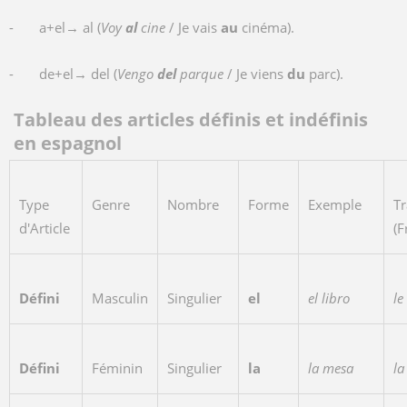
-
a+el→
al (
Voy
al
cine
/ Je vais
au
cinéma).
- de+el→ del (
Vengo
del
parque
/ Je viens
du
parc).
Tableau des articles définis et indéfinis
en espagnol
Type
Genre
Nombre
Forme
Exemple
Tr
d'Article
(F
Défini
Masculin
Singulier
el
el libro
le
Défini
Féminin
Singulier
la
la mesa
la