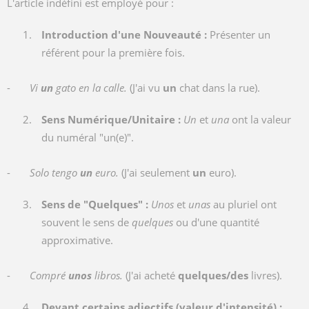
L'article indéfini est employé pour :
Introduction d'une Nouveauté :
Présenter un
référent pour la première fois.
-
Vi
un
gato en la calle.
(J'ai vu
un
chat dans la rue).
Sens Numérique/Unitaire :
Un
et
una
ont la valeur
du numéral "un(e)".
-
Solo tengo
un
euro.
(J'ai seulement
un
euro).
Sens de "Quelques" :
Unos
et
unas
au pluriel ont
souvent le sens de
quelques
ou d'une quantité
approximative.
-
Compré
unos
libros.
(J'ai acheté
quelques/des
livres).
Devant certains adjectifs (valeur d'intensité) :