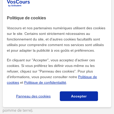
Nom de Profession, Nationalité, Religion (après
ser
) :
Si le nom n'est pas déterminé par un adjectif ou
Politique de cookies
un complément.
Voscours et nos partenaires numériques utilisent des cookies
-
Mi padre es
médico
.
(Mon père est
médecin
-
non
un
sur le site. Certains sont strictement nécessaires au
médico
).
fonctionnement du site, et d'autres cookies facultatifs sont
utilisés pour comprendre comment nos services sont utilisés
et pour adapter la publicité à vos goûts et préférences.
-
Soy
español
.
(Je suis
espagnol
).
En cliquant sur "Accepter", vous acceptez d'activer ces
Complément Direct/Objet Indéfini Pluriel
cookies. Si vous préférez les définir vous-même ou les
(Absence d'article partitif) :
En espagnol, l'article
refuser, cliquez sur "Panneau des cookies". Pour plus
d'informations, vous pouvez consulter notre
indéfini pluriel (
unos/unas
) est souvent omis devant
Politique de
cookies
et
Politique de confidentialité
.
des noms qui renvoient à une quantité indéfinie ou
non comptable (fonction partitive).
Panneau des cookies
Accepter
-
Comí
patatas
.
(J'ai mangé
des
pommes de terre/
de la
pomme de terre).