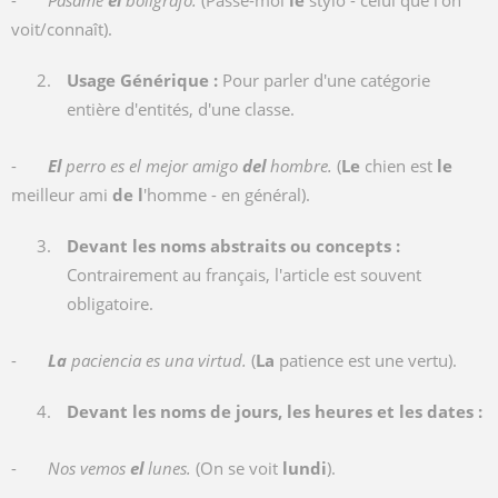
-
Pásame
el
bolígrafo.
(Passe-moi
le
stylo - celui que l'on
voit/connaît).
Usage Générique :
Pour parler d'une catégorie
entière d'entités, d'une classe.
-
El
perro es el mejor amigo
del
hombre.
(
Le
chien est
le
meilleur ami
de l
'homme - en général).
Devant les noms abstraits ou concepts :
Contrairement au français, l'article est souvent
obligatoire.
-
La
paciencia es una virtud.
(
La
patience est une vertu).
Devant les noms de jours, les heures et les dates :
-
Nos vemos
el
lunes.
(On se voit
lundi
).