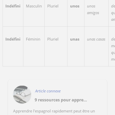
Indéfini
Masculin
Pluriel
unos
unos
de
amigos
qu
a
Indéfini
Féminin
Pluriel
unas
unas casas
de
m
qu
m
Article connexe
9 ressources pour apprendre l'espagnol rapidement
Apprendre l'espagnol rapidement peut être un