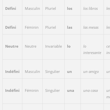
Défini
Masculin
Pluriel
los
los libros
le
Défini
Féminin
Pluriel
las
las mesas
le
Neutre
Neutre
Invariable
lo
lo
ce
interesante
in
Indéfini
Masculin
Singulier
un
un amigo
u
Indéfini
Féminin
Singulier
una
una casa
u
m