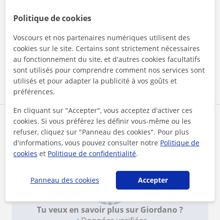
★
★
★
★
★
Inès
I
Politique de cookies
Je recommande ce prof ! Il m’a grandement aider
à m’améliorer en math ( je suis passer de 20% de
Voscours et nos partenaires numériques utilisent des
moyenne à 70%), de plus, il est sérieux et
cookies sur le site. Certains sont strictement nécessaires
ponctuel. Il aide à combler les lacunes en
Voir plus
au fonctionnement du site, et d'autres cookies facultatifs
fonction du problème, avec un suivis (exercices
supplémentaires pour le prochain cours ou à lui
sont utilisés pour comprendre comment nos services sont
envoyer par mail). Facilement joignable + très
utilisés et pour adapter la publicité à vos goûts et
Voir tous les avis
organisé. Je n’hésiterai pas à le recommander à
préférences.
mon entourage
En cliquant sur "Accepter", vous acceptez d'activer ces
Reconnaissances
cookies. Si vous préférez les définir vous-même ou les
refuser, cliquez sur "Panneau des cookies". Pour plus
d'informations, vous pouvez consulter notre
Politique de
cookies
et
Politique de confidentialité
.
Panneau des cookies
Accepter
Tu veux en savoir plus sur Giordano ?