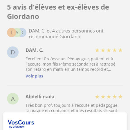
5 avis d'élèves et ex-élèves de
Giordano
DAM. C. et 4 autres personnes ont
I
A
D
recommandé Giordano
★
★
★
★
★
DAM. C.
D
Excellent Professeur. Pédagogue, patient et à
l'ecoute, mon fils (4ème secondaire) à rattrapé
son retard en math en un temps record et
obtenu de très beaux résultats. Je vous le
Voir plus
recommande vivement
★
★
★
★
★
Abdelli nada
A
Très bon prof, toujours à l’écoute et pédagogue.
J’ai gagné en confiance et mes résultats se sont
nettement améliorés. Merci pour votre aide !