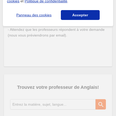
cookies
et
Politique de confidentialité
.
- Posez une question sur la matière ou la langue qui vous
intéresse.
Panneau des cookies
Accepter
- Consultez les questions posées par d'autres utilisateurs et
évaluez les réponses reçues.
- Attendez que les professeurs répondent à votre demande
(nous vous préviendrons par email).
Trouvez votre professeur de Anglais!