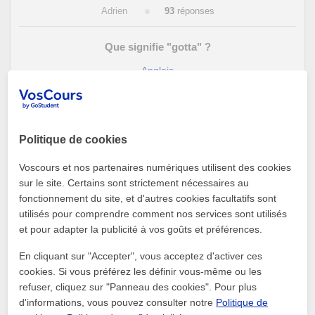
Adrien
93
réponses
Que signifie "gotta" ?
Anglais
Julie
202
réponses
1
Politique de cookies
Voscours et nos partenaires numériques utilisent des cookies
sur le site. Certains sont strictement nécessaires au
fonctionnement du site, et d'autres cookies facultatifs sont
Questions
utilisés pour comprendre comment nos services sont utilisés
et pour adapter la publicité à vos goûts et préférences.
Bienvenue dans l'espace de Questions/Réponses. Ici, vous
pouvez poser des questions sur n'importe quel sujet où vous
En cliquant sur "Accepter", vous acceptez d'activer ces
avez des doutes. De plus vous pouvez lire les questions que
cookies. Si vous préférez les définir vous-même ou les
d'autres élèves ont posées et les réponses des professeurs.
refuser, cliquez sur "Panneau des cookies". Pour plus
d'informations, vous pouvez consulter notre
Politique de
Fonctionnement