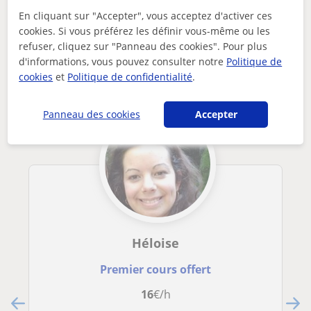
cours de soutien et préparation au c.e.1.d scientifique
En cliquant sur "Accepter", vous acceptez d'activer ces
cookies. Si vous préférez les définir vous-même ou les
Autres profs de Sciences naturelles à
refuser, cliquez sur "Panneau des cookies". Pour plus
Engis susceptibles de vous intéresser
d'informations, vous pouvez consulter notre
Politique de
cookies
et
Politique de confidentialité
.
Panneau des cookies
Accepter
Héloise
Premier cours offert
16
€/h