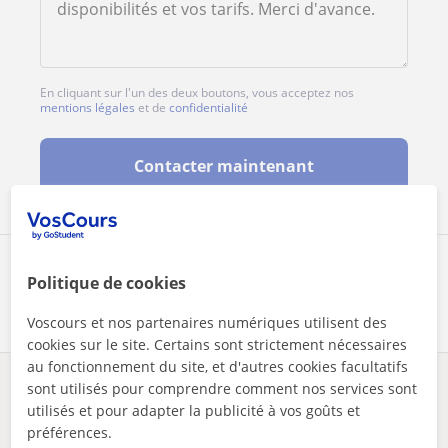
En cliquant sur l'un des deux boutons, vous acceptez nos
mentions légales
et de
confidentialité
Contacter maintenant
Partagez ce professeur
Politique de cookies
Voscours et nos partenaires numériques utilisent des
cookies sur le site. Certains sont strictement nécessaires
au fonctionnement du site, et d'autres cookies facultatifs
sont utilisés pour comprendre comment nos services sont
Des problèmes avec ce profil ?
Signalez-le
utilisés et pour adapter la publicité à vos goûts et
préférences.
Vos cours particuliers
Sciences naturelles
Engis