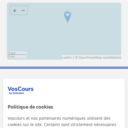
+
−
5 km
3 mi
Leaflet
| ©
OpenStreetMap
contributors
Contactez Daniela
Tarif horaire
45
€/h
Politique de cookies
1er cours offert
Voscours et nos partenaires numériques utilisent des
cookies sur le site. Certains sont strictement nécessaires