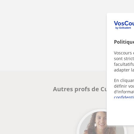
Politiqu
Voscours e
sont stri
facultatif
adapter la
En cliquan
définir v
Autres profs de Cuisine à F
d'informa
confidenti