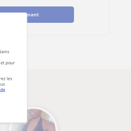
cter maintenant
tains
 et pour
rez les
lus
 de