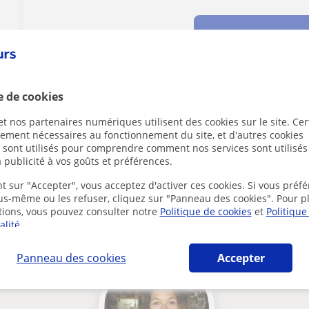
Conta
e de cookies
Des problèmes avec ce profil ?
Signalez-le
t nos partenaires numériques utilisent des cookies sur le site. Cer
ctement nécessaires au fonctionnement du site, et d'autres cookies
s sont utilisés pour comprendre comment nos services sont utilisés
 publicité à vos goûts et préférences.
t sur "Accepter", vous acceptez d'activer ces cookies. Si vous préfé
ous-même ou les refuser, cliquez sur "Panneau des cookies". Pour p
rance susceptibles de vous intéresser
tions, vous pouvez consulter notre
Politique de cookies
et
Politique
alité
.
Panneau des cookies
Accepter