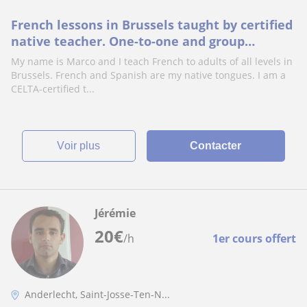
French lessons in Brussels taught by certified
native teacher. One-to-one and group
sessions
My name is Marco and I teach French to adults of all levels in
Brussels. French and Spanish are my native tongues. I am a
CELTA-certified t...
voir plus
Contacter
Jérémie
20
€
/h
1er cours offert
Anderlecht, Saint-Josse-Ten-N...