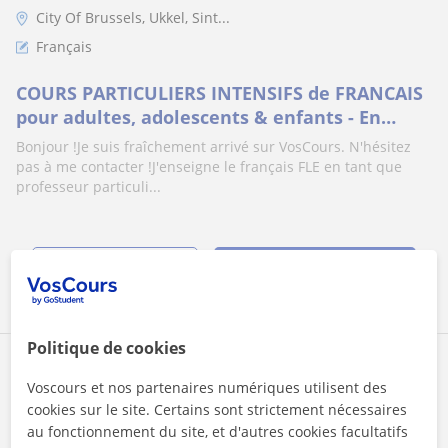
City Of Brussels, Ukkel, Sint...
Français
COURS PARTICULIERS INTENSIFS de FRANCAIS
pour adultes, adolescents & enfants - En
présentiel & online / PRIVATE INTENSIVE
Bonjour !Je suis fraîchement arrivé sur VosCours. N'hésitez
FRENCH COURSES for adults, teens & children
pas à me contacter !J'enseigne le français FLE en tant que
- Face-to-face & online
professeur particuli...
voir plus
Contacter
Politique de cookies
Islam
Voscours et nos partenaires numériques utilisent des
15
€
/h
1er cours offert
cookies sur le site. Certains sont strictement nécessaires
au fonctionnement du site, et d'autres cookies facultatifs