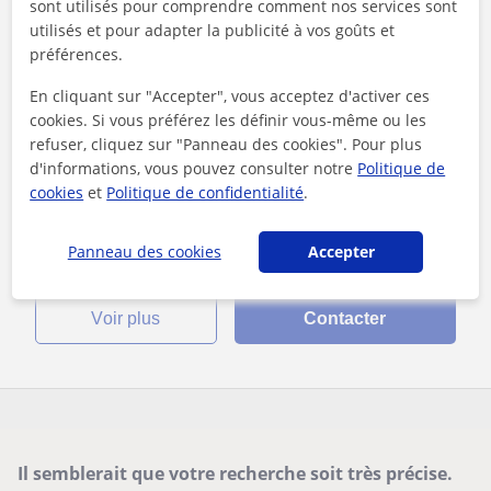
sont utilisés pour comprendre comment nos services sont
utilisés et pour adapter la publicité à vos goûts et
Genappe
préférences.
Français
En cliquant sur "Accepter", vous acceptez d'activer ces
cookies. Si vous préférez les définir vous-même ou les
Étudiant en 3ème année Ingénieur Industriel,
refuser, cliquez sur "Panneau des cookies". Pour plus
donne cours en néerlandais et en français !
d'informations, vous pouvez consulter notre
Politique de
Chèrs parents/élèves, c'est avec une immense joie que
cookies
et
Politique de confidentialité
.
j'enseignerai les élèves de primaire et de secondaire!Etant
diplômé d'une école secon...
Panneau des cookies
Accepter
voir plus
Contacter
Il semblerait que votre recherche soit très précise.