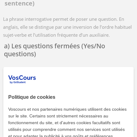
sentence)
La phrase interrogative permet de poser une question. En
anglais, elle se distingue par une inversion de l’ordre habituel
sujet-verbe et l’utilisation fréquente d’un auxiliaire.
a) Les questions fermées (Yes/No
questions)
Elles attendent une réponse par « oui » ou « non ».
Structure : Auxiliaire + sujet + verbe ?
Politique de cookies
Exemples :
Voscours et nos partenaires numériques utilisent des cookies
Does she play the piano? → Est-ce qu’elle joue du
sur le site. Certains sont strictement nécessaires au
piano ?
fonctionnement du site, et d'autres cookies facultatifs sont
utilisés pour comprendre comment nos services sont utilisés
Are they happy? → Sont-ils heureux ?
et pour adapter la publicité à vos goûts et préférences.