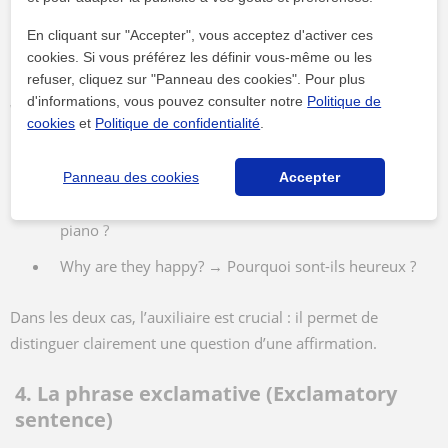
b) Les questions ouvertes (Wh- questions)
En cliquant sur "Accepter", vous acceptez d'activer ces
cookies. Si vous préférez les définir vous-même ou les
Elles commencent par un mot interrogatif (who, what, where,
refuser, cliquez sur "Panneau des cookies". Pour plus
d'informations, vous pouvez consulter notre
Politique de
when, why, how) et demandent une réponse plus développée.
cookies
et
Politique de confidentialité
.
Exemples :
Panneau des cookies
Accepter
Where does she play the piano? → Où joue-t-elle du
piano ?
Why are they happy? → Pourquoi sont-ils heureux ?
Dans les deux cas, l’auxiliaire est crucial : il permet de
distinguer clairement une question d’une affirmation.
4. La phrase exclamative (Exclamatory
sentence)