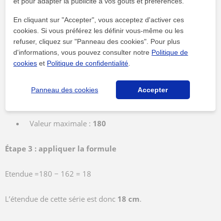
et pour adapter la publicité à vos goûts et préférences.
162 ; 175 ; 168 ; 180 ; 170
En cliquant sur "Accepter", vous acceptez d'activer ces
cookies. Si vous préférez les définir vous-même ou les
Étape 1 : trier la série
refuser, cliquez sur "Panneau des cookies". Pour plus
162 ; 168 ; 170 ; 175 ; 180
d'informations, vous pouvez consulter notre
Politique de
cookies
et
Politique de confidentialité
.
Étape 2 : repérer les valeurs extrêmes
Panneau des cookies
Accepter
Valeur minimale :
162
Valeur maximale :
180
Étape 3 : appliquer la formule
Etendue =180 − 162 = 18
L’étendue de cette série est donc
18 cm
.