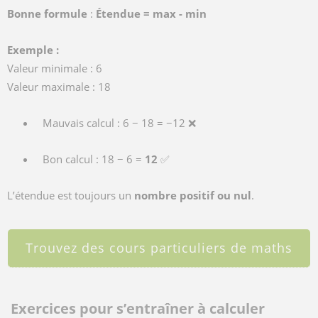
Bonne formule
:
Étendue = max - min
Exemple :
Valeur minimale : 6
Valeur maximale : 18
Mauvais calcul : 6 − 18 = −12 ❌
Bon calcul : 18 − 6 =
12
✅
L’étendue est toujours un
nombre positif ou nul
.
Trouvez des cours particuliers de maths
Exercices pour s’entraîner à calculer