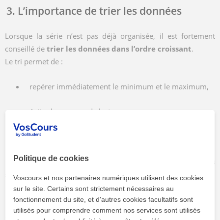
3. L’importance de trier les données
Lorsque la série n’est pas déjà organisée, il est fortement
conseillé de
trier les données dans l’ordre croissant
.
Le tri permet de :
repérer immédiatement le minimum et le maximum,
éviter les erreurs de lecture,
mieux comprendre la répartition des données.
Politique de cookies
Le tri n’est pas obligatoire pour le calcul, mais il le rend
plus
sûr et plus clair
.
Voscours et nos partenaires numériques utilisent des cookies
sur le site. Certains sont strictement nécessaires au
Exemple de calcul
fonctionnement du site, et d'autres cookies facultatifs sont
utilisés pour comprendre comment nos services sont utilisés
Considérons la série suivante (tailles en centimètres) :