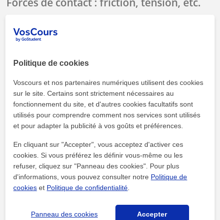
Forces de contact : friction, tension, etc.
Friction (Frottements) :
Elle s'oppose toujours au
mouvement.
Politique de cookies
Tension :
La force exercée par une corde ou un câble.
Voscours et nos partenaires numériques utilisent des cookies
Réaction du support :
La force qui empêche un objet
sur le site. Certains sont strictement nécessaires au
de s'enfoncer dans le sol.
fonctionnement du site, et d'autres cookies facultatifs sont
utilisés pour comprendre comment nos services sont utilisés
Forces à distance : gravité,
et pour adapter la publicité à vos goûts et préférences.
électromagnétisme
En cliquant sur "Accepter", vous acceptez d'activer ces
cookies. Si vous préférez les définir vous-même ou les
Gravité (Poids) :
C'est la force la plus courante. Sur
refuser, cliquez sur "Panneau des cookies". Pour plus
Terre, le poids est P = m × g (où g approx 9,81 m/s^2
d'informations, vous pouvez consulter notre
Politique de
cookies
et
Politique de confidentialité
.
est l'accélération de la pesanteur).
Force électromagnétique :
Elle agit entre des objets
Panneau des cookies
Accepter