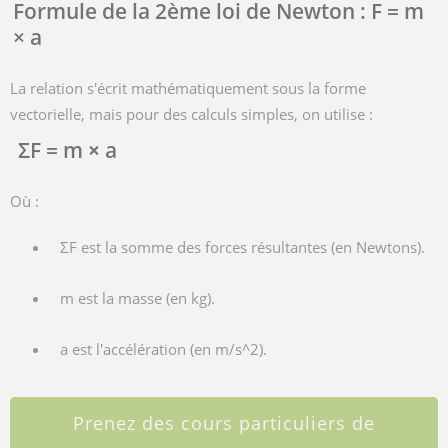
Formule de la 2ème loi de Newton : F = m
× a
La relation s'écrit mathématiquement sous la forme
vectorielle, mais pour des calculs simples, on utilise :
ΣF = m
×
a
Où :
ΣF est la somme des forces résultantes (en Newtons).
m
est la masse (en kg).
a
est l'accélération (en
m/s^2
).
Prenez des cours particuliers de