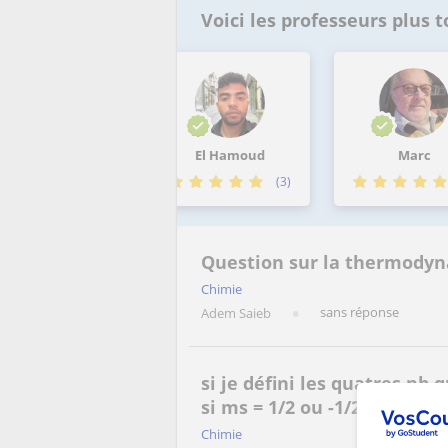
Voici les professeurs plus
Matej
El Hamoud
Marc
(3)
(3)
(1
Question sur la thermody
Chimie
sans réponse
Adem Saieb
si je défini les quatres nb 
si ms = 1/2 ou -1/2
Chimie