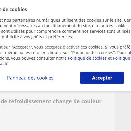
e de cookies
t nos partenaires numériques utilisent des cookies sur le site. Cer
urnir les catégories de ces produits
ctement nécessaires au fonctionnement du site, et d'autres cookies
s sont utilisés pour comprendre comment nos services sont utilisés
 publicité à vos goûts et préférences.
t sur "Accepter", vous acceptez d'activer ces cookies. Si vous préfé
ous-même ou les refuser, cliquez sur "Panneau des cookies". Pour p
tions, vous pouvez consulter notre
Politique de cookies
et
Politique
alité
.
de sulfites
Panneau des cookies
Accepter
e de refroidissement change de couleur