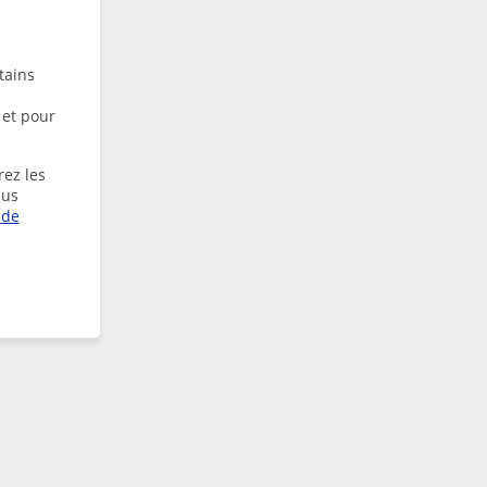
tains
 et pour
rez les
lus
 de