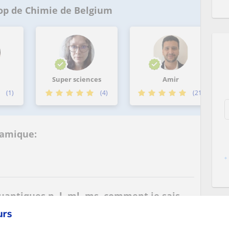
 top de Chimie de Belgium
Super sciences
Amir
)
(4)
(21)
namique:
quantiques n, l, ml, ms, comment je sais