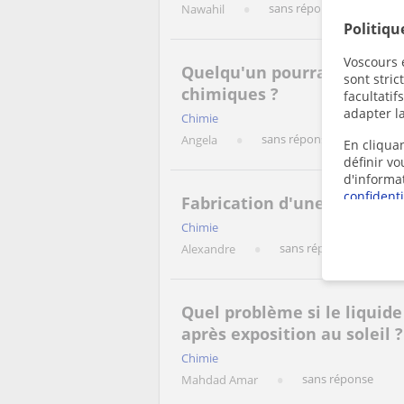
sans réponse
Nawahil
Politiqu
Voscours e
Quelqu'un pourrait-il me fo
sont stri
chimiques ?
facultatif
adapter la
Chimie
sans réponse
Angela
En cliquan
définir v
d'informa
confidenti
Fabrication d'une solution 
Chimie
sans réponse
Alexandre
Quel problème si le liquid
après exposition au soleil ?
Chimie
sans réponse
Mahdad Amar