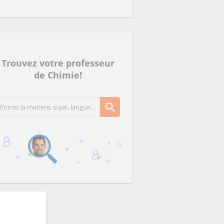
Trouvez votre professeur
de Chimie!
Matej
El Hamoud
Marc
(3)
(3)