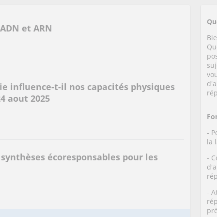
Qu
e ADN et ARN
Bi
Qu
po
suj
vou
d'a
e influence-t-il nos capacités physiques
ré
24 aout 2025
Fo
- P
la 
 synthèses écoresponsables pour les
- C
d'a
ré
- A
ré
pr