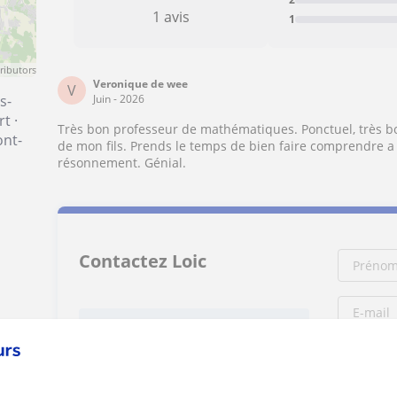
1 avis
1
ributors
Veronique de wee
V
s-
Juin - 2026
rt
·
Très bon professeur de mathématiques. Ponctuel, très b
nt-
de mon fils. Prends le temps de bien faire comprendre a 
résonnement. Génial.
Contactez Loic
Tarif horaire
20
€/h
1er cours offert