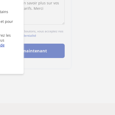
tains
 et pour
 sur l'un des deux boutons, vous acceptez nos
rez les
gales
et de
confidentialité
lus
 de
Contacter maintenant