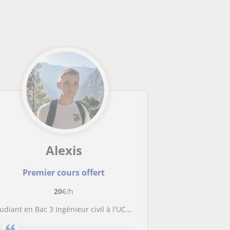
Alexis
Premier cours offert
20
€/h
udiant en Bac 3 Ingénieur civil à l'UCL donne cours particulier de math/sciences/informatique