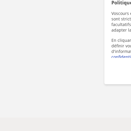
Politiqu
Voscours e
sont stri
facultatif
adapter la
En cliquan
définir v
d'informa
confidenti