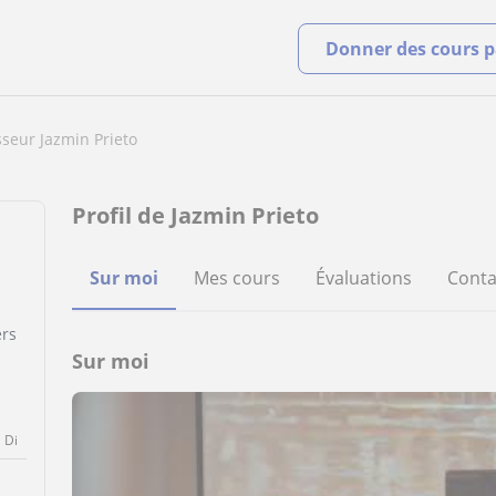
Donner des cours pa
sseur Jazmin Prieto
Profil de Jazmin Prieto
o
Sur moi
Mes cours
Évaluations
Conta
ers
Sur moi
Di