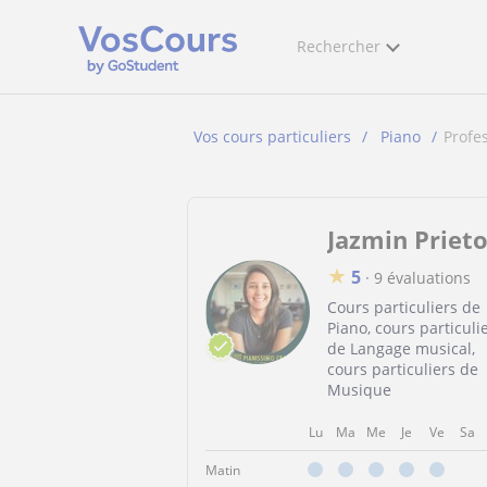
Rechercher
Vos cours particuliers
Piano
Profe
Jazmin Priet
★
5
·
9 évaluations
Cours particuliers de
Piano, cours particuli
de Langage musical,
cours particuliers de
Musique
Lu
Ma
Me
Je
Ve
Sa
Matin