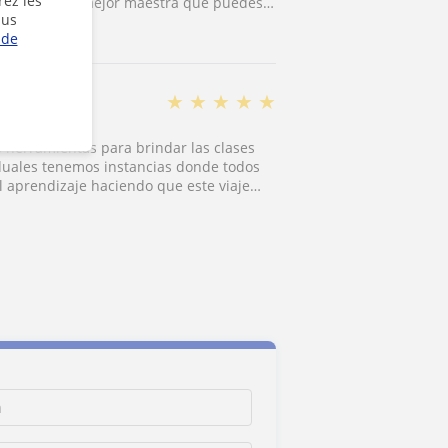
rez les
. Sin duda la mejor maestra que puedes
lus
 de
★
★
★
★
★
s herramientas para brindar las clases
iduales tenemos instancias donde todos
 aprendizaje haciendo que este viaje