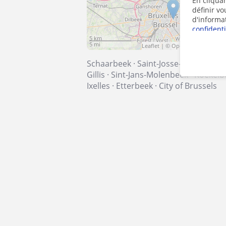
En cliquan
définir v
d'informa
confidenti
5 km
5 mi
Leaflet
| ©
OpenStreetMap
cont
Schaarbeek
·
Saint-Josse-ten-Noode
Gillis
·
Sint-Jans-Molenbeek
·
Koekelb
Ixelles
·
Etterbeek
·
City of Brussels