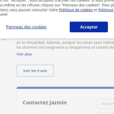
t sur "Accepter", vous acceptez d'activer ces cookies. Si vous préfé
persona es maravillosa, alegre, positiva y comprometida
ous-même ou les refuser, cliquez sur "Panneau des cookies". Pour p
elegir si deseas aprender de música y piano.
Voir plus
tions, vous pouvez consulter notre
Politique de cookies
et
Politique
alité
.
ributors
Adriana
A
Panneau des cookies
Accepter
Mars - 2024
·
Sint-
erg
·
Las clases con Jazmin son súper didácticas, tiene mucha
en la virtualidad. Además, aunque las clases sean indiv
los alumnos nos integramos y compartimos el camino del
sea más que especial.
Voir plus
Voir les 9 avis
Contactez Jazmin