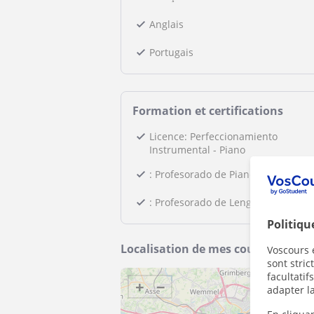
Anglais
Portugais
Formation et certifications
Licence: Perfeccionamiento
Instrumental - Piano
: Profesorado de Piano
: Profesorado de Lenguaje Musical
Politiqu
Localisation de mes cours
Voscours e
sont stri
facultatif
+
−
adapter la