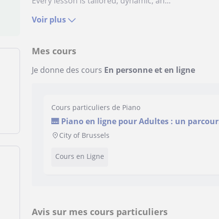
Every lesson is tailored, dynamic, an...
Voir plus
Mes cours
Je donne des cours
En personne et en ligne
Cours particuliers de Piano
🎹 Piano en ligne pour Adultes : un parcour
Méthode Internationale
City of Brussels
Cours en Ligne
Avis sur mes cours particuliers