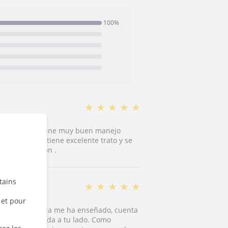
100%
★
★
★
★
★
obre piano y tiene muy buen manejo
 comprensiva tiene excelente trato y se
u mejor versión .
tains
★
★
★
★
★
 et pour
sión y paciencia me ha enseñado, cuenta
que está sentada a tu lado. Como