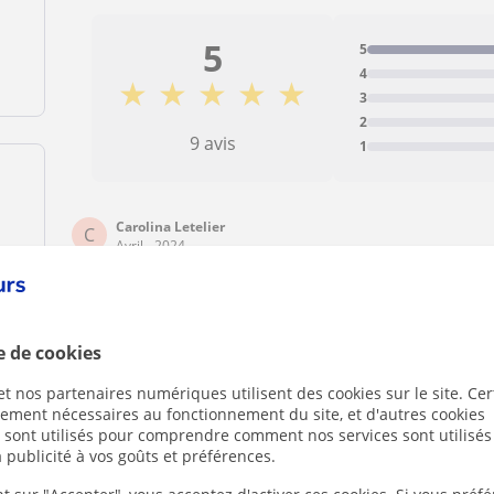
5
5
4
★
★
★
★
★
3
2
9 avis
1
Carolina Letelier
C
Avril - 2024
Jazmin es una excelente profesional, que sabe mucho s
pedagógico para enseñar a niños esta disciplina. Es muy
adapta al aprendizaje de cada niño para impulsarlo en s
e de cookies
t nos partenaires numériques utilisent des cookies sur le site. Cer
Julian
J
ctement nécessaires au fonctionnement du site, et d'autres cookies
Mars - 2024
s sont utilisés pour comprendre comment nos services sont utilisés
Jazmín es un excelente maestra de piano, con mucha pa
 publicité à vos goûts et préférences.
con muchas herramientas y técnicas que te hace sentir 