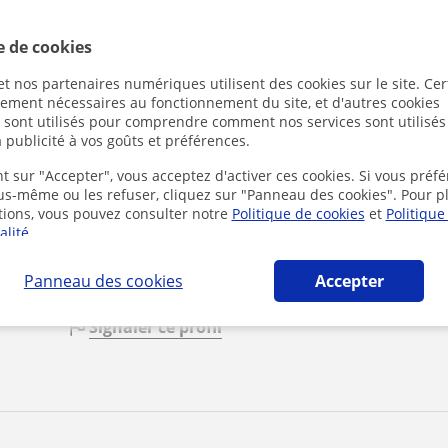
1er cours offert
e de cookies
t nos partenaires numériques utilisent des cookies sur le site. Cer
ctement nécessaires au fonctionnement du site, et d'autres cookies
ributors
s sont utilisés pour comprendre comment nos services sont utilisés
En cliquant
 publicité à vos goûts et préférences.
mentions lé
t sur "Accepter", vous acceptez d'activer ces cookies. Si vous préfé
ous-même ou les refuser, cliquez sur "Panneau des cookies". Pour p
tions, vous pouvez consulter notre
Politique de cookies
et
Politique
alité
.
Panneau des cookies
Accepter
Signaler ce profil