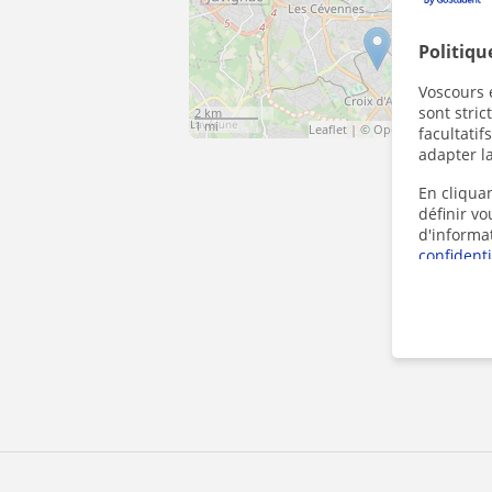
Politiqu
Voscours e
sont stri
2 km
1 mi
Leaflet
| ©
OpenStreetMap
cont
facultatif
adapter la
En cliquan
définir v
d'informa
confidenti