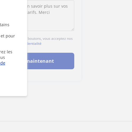
tains
 et pour
 sur l'un des deux boutons, vous acceptez nos
gales
et de
confidentialité
rez les
lus
Contacter maintenant
 de