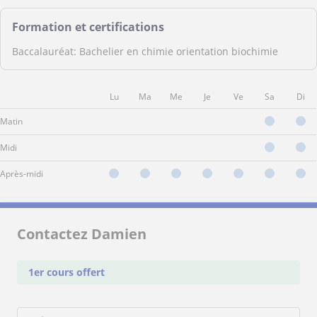
Formation et certifications
Baccalauréat: Bachelier en chimie orientation biochimie
Lu
Ma
Me
Je
Ve
Sa
Di
Matin
Midi
Après-midi
Contactez Damien
1er cours offert