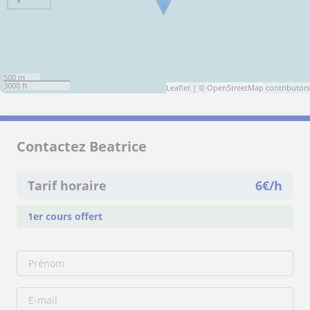
500 m
3000 ft
Leaflet
| ©
OpenStreetMap
contributors
Contactez Beatrice
Tarif horaire
6
€/h
1er cours offert