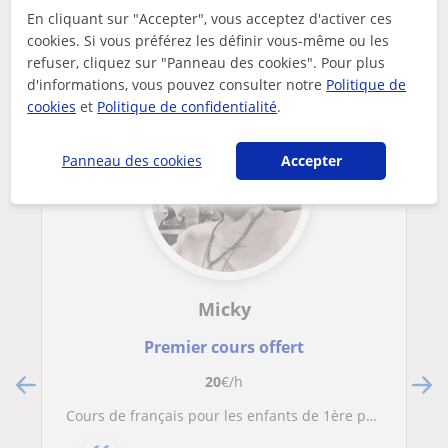
Autres profs de Français à Seraing
En cliquant sur "Accepter", vous acceptez d'activer ces
cookies. Si vous préférez les définir vous-même ou les
susceptibles de vous intéresser
refuser, cliquez sur "Panneau des cookies". Pour plus
d'informations, vous pouvez consulter notre
Politique de
cookies
et
Politique de confidentialité
.
Panneau des cookies
Accepter
Micky
Premier cours offert
20
€/h
Cours de français pour les enfants de 1ère primaire à la 4ème primaire