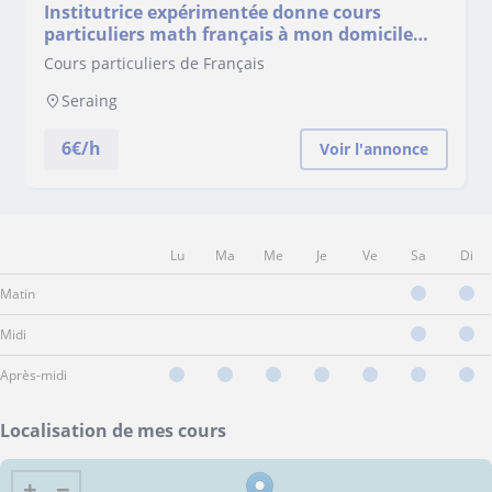
Institutrice expérimentée donne cours
particuliers math français à mon domicile
pour les enfants de 7 à 12 ans.Seraing Airr Pur
Cours particuliers de Français
Seraing
6
€/h
Voir l'annonce
Lu
Ma
Me
Je
Ve
Sa
Di
Matin
Midi
Après-midi
Localisation de mes cours
+
−