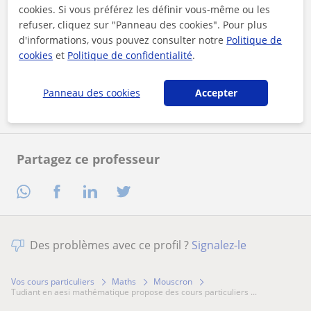
cookies. Si vous préférez les définir vous-même ou les
refuser, cliquez sur "Panneau des cookies". Pour plus
En cliquant sur l'un des deux boutons, vous acceptez nos
d'informations, vous pouvez consulter notre
Politique de
mentions légales
et de
confidentialité
cookies
et
Politique de confidentialité
.
Contacter maintenant
Panneau des cookies
Accepter
Partagez ce professeur
Des problèmes avec ce profil ?
Signalez-le
Vos cours particuliers
Maths
Mouscron
tudiant en aesi mathématique propose des cours particuliers ...