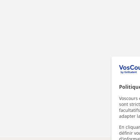
Politiqu
Voscours e
sont stri
facultatif
adapter la
En cliquan
définir v
d'informa