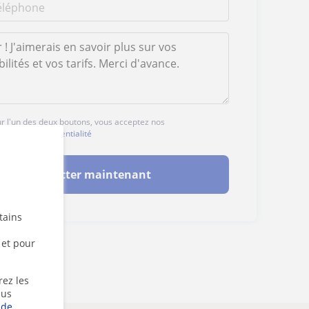
ur l'un des deux boutons, vous acceptez nos
ales
et de
confidentialité
Contacter maintenant
tains
 et pour
rez les
lus
 de