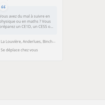
Vous avez du mal à suivre en
physique ou en maths ? Vous
préparez un CE1D, un CESS o...
La Louvière, Anderlues, Binche, Chapelle-lez-Herlaimont, Le Roeulx, Ma...
Se déplace chez vous