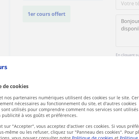
1er cours offert
En cliquant s
mentions lég
e de cookies
t nos partenaires numériques utilisent des cookies sur le site. Cer
ctement nécessaires au fonctionnement du site, et d'autres cookies
s sont utilisés pour comprendre comment nos services sont utilisés
Des problèmes avec ce profil ?
Signalez-le
 publicité à vos goûts et préférences.
t sur "Accepter", vous acceptez d'activer ces cookies. Si vous préfé
ous-même ou les refuser, cliquez sur "Panneau des cookies". Pour p
tions, vous pouvez consulter notre
Politique de cookies
et
Politique