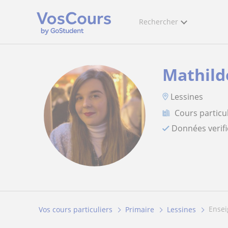
Rechercher
Mathild
Lessines
Cours particu
Données verif
ense
Vos cours particuliers
Primaire
Lessines