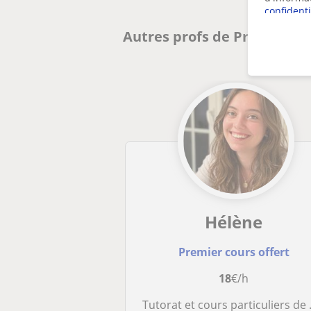
confidenti
Autres profs de Primaire à 
Hélène
Premier cours offert
18
€/h
Tutorat et cours particuliers de mathématiques pour le secondaire (1er à 6e) par une étudiante en école d'ingénieur