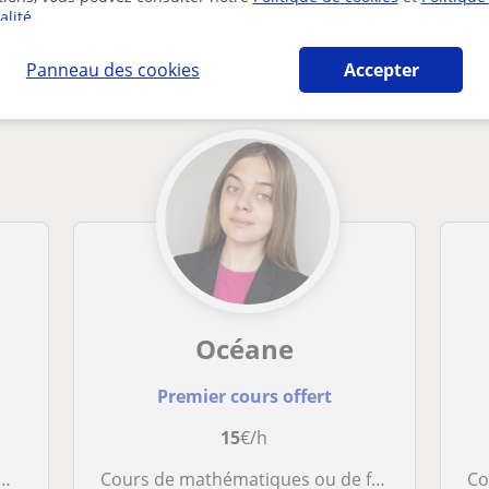
alité
.
Lessines susceptibles de vous intéresser
Panneau des cookies
Accepter
Océane
Premier cours offert
15
€/h
Cours de mathématiques ou de français pour enfants ou adolescents
Co