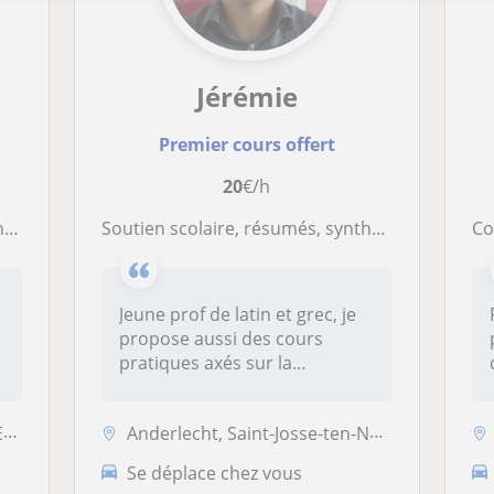
Jérémie
Premier cours offert
20
€/h
ns
Soutien scolaire, résumés, synthèses, TFE
Co
Jeune prof de latin et grec, je
n
propose aussi des cours
pratiques axés sur la
méthod...
..
Anderlecht, Saint-Josse-ten-Noode, Sint-Gillis, Sint-Jans-Molenbeek, K...
Se déplace chez vous