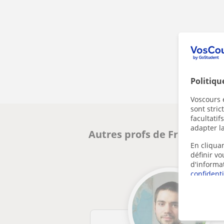
Politiqu
Voscours e
sont stri
facultatif
adapter la
Autres profs de Français à 
En cliquan
définir v
d'informa
confidenti