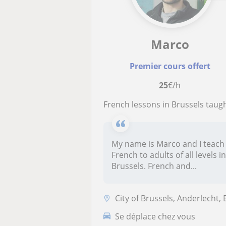
Marco
Premier cours offert
25
€/h
French lessons in Brussels taught by certified native teacher. One-to-one and group sessio
My name is Marco and I teach
French to adults of all levels i
Brussels. French and...
City of Brussels, Anderlecht, Etterbeek, Ixelles, Sint-Gillis, Sint-Ja.
Se déplace chez vous