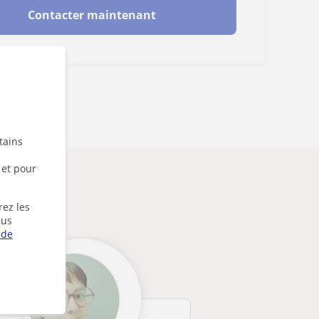
Contacter maintenant
tains
 et pour
rez les
lus
 de