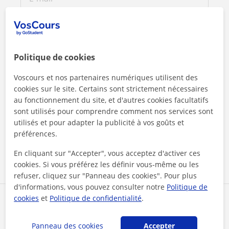
Politique de cookies
Voscours et nos partenaires numériques utilisent des
cookies sur le site. Certains sont strictement nécessaires
au fonctionnement du site, et d'autres cookies facultatifs
sont utilisés pour comprendre comment nos services sont
En cliquant sur l'un des deux boutons, vous acceptez nos
mentions légales
et de
confidentialité
utilisés et pour adapter la publicité à vos goûts et
préférences.
Contacter maintenant
En cliquant sur "Accepter", vous acceptez d'activer ces
cookies. Si vous préférez les définir vous-même ou les
refuser, cliquez sur "Panneau des cookies". Pour plus
d'informations, vous pouvez consulter notre
Politique de
cookies
et
Politique de confidentialité
.
Partagez ce professeur
Panneau des cookies
Accepter