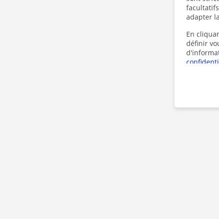
facultatif
adapter la
En cliquan
définir v
d'informa
confidenti