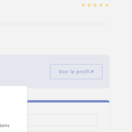
★
★
★
★
★
Voir le profil
tains