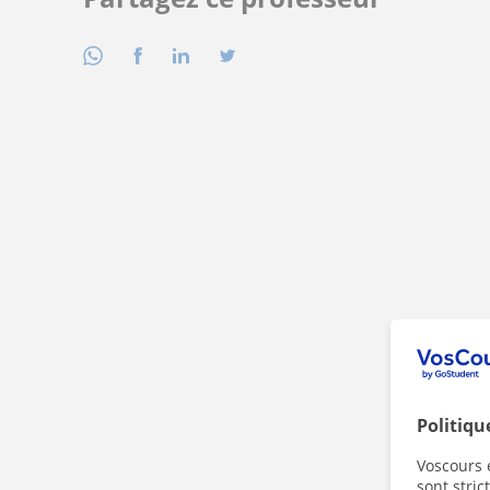
Politiqu
Voscours e
sont stri