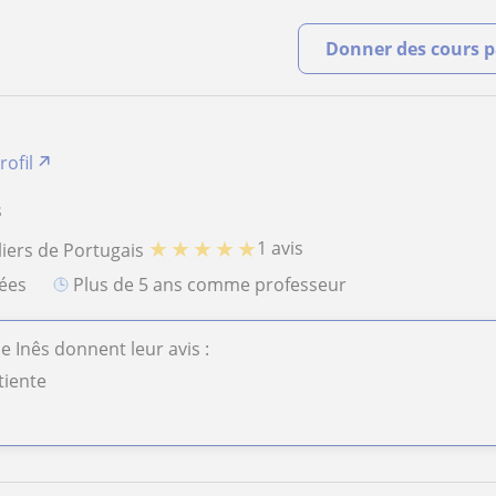
Donner des cours pa
rofil
s
★
★
★
★
★
1 avis
liers de Portugais
iées
plus de 5 ans comme professeur
e Inês donnent leur avis :
tiente