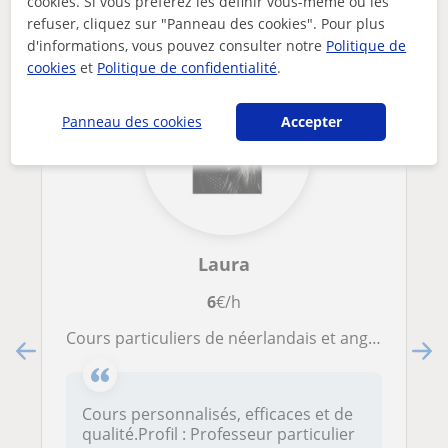
Brussels susceptibles de vous intéresser
cookies. Si vous préférez les définir vous-même ou les
refuser, cliquez sur "Panneau des cookies". Pour plus
d'informations, vous pouvez consulter notre
Politique de
cookies
et
Politique de confidentialité
.
Panneau des cookies
Accepter
Laura
6
€/h
Cours particuliers de néerlandais et anglais par un professeur passionné et expérimenté
Cours personnalisés, efficaces et de
qualité.Profil : Professeur particulier