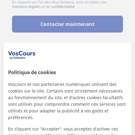
En cliquant sur l'un des deux boutons, vous acceptez nos
mentions légales
et de
confidentialité
Contacter maintenant
Partagez ce professeur
Politique de cookies
Voscours et nos partenaires numériques utilisent des
cookies sur le site. Certains sont strictement nécessaires
Des problèmes avec ce profil ?
Signalez-le
au fonctionnement du site, et d'autres cookies facultatifs
sont utilisés pour comprendre comment nos services sont
Vos cours particuliers
Néerlandais
City of Brussels
utilisés et pour adapter la publicité à vos goûts et
etudiant bilingue françaisnéerlandais
préférences.
Autres profs de Néerlandais à City of
En cliquant sur "Accepter", vous acceptez d'activer ces