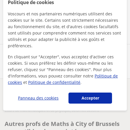
Politique de cookies
En cliquant sur l'un des deux boutons, vous acceptez nos
mentions légales
et de
confidentialité
Voscours et nos partenaires numériques utilisent des
cookies sur le site. Certains sont strictement nécessaires
Contacter maintenant
au fonctionnement du site, et d'autres cookies facultatifs
sont utilisés pour comprendre comment nos services sont
utilisés et pour adapter la publicité à vos goûts et
préférences.
Partagez ce professeur
En cliquant sur "Accepter", vous acceptez d'activer ces
cookies. Si vous préférez les définir vous-même ou les
refuser, cliquez sur "Panneau des cookies". Pour plus
d'informations, vous pouvez consulter notre
Politique de
cookies
et
Politique de confidentialité
.
Des problèmes avec ce profil ?
Signalez-le
Panneau des cookies
Accepter
Vos cours particuliers
Maths
City of Brussels
cours de mathématiques et de physique, selon les besoins
Autres profs de Maths à City of Brussels