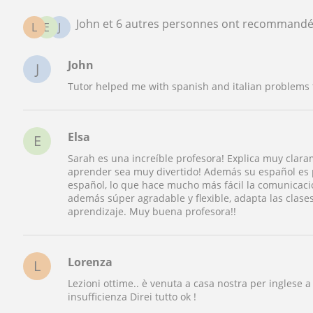
John et 6 autres personnes ont recommandé
L
E
J
John
J
Tutor helped me with spanish and italian problems 
Elsa
E
Sarah es una increíble profesora! Explica muy clar
aprender sea muy divertido! Además su español es 
español, lo que hace mucho más fácil la comunicaci
además súper agradable y flexible, adapta las clas
aprendizaje. Muy buena profesora!!
Lorenza
L
Lezioni ottime.. è venuta a casa nostra per inglese 
insufficienza Direi tutto ok !