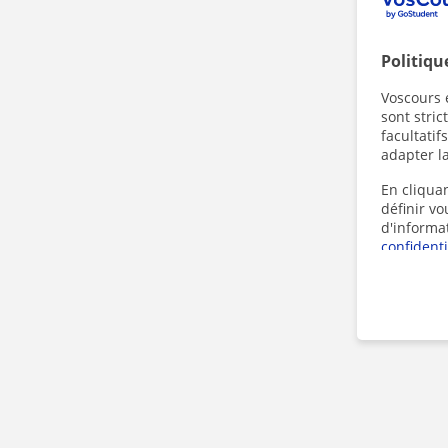
Politiqu
Voscours e
sont stri
facultatif
adapter la
En cliquan
définir v
d'informa
confidenti