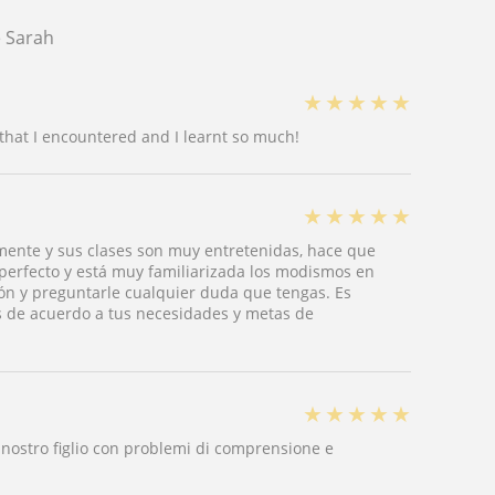
 Sarah
★
★
★
★
★
that I encountered and I learnt so much!
★
★
★
★
★
amente y sus clases son muy entretenidas, hace que
perfecto y está muy familiarizada los modismos en
ón y preguntarle cualquier duda que tengas. Es
es de acuerdo a tus necesidades y metas de
★
★
★
★
★
a nostro figlio con problemi di comprensione e