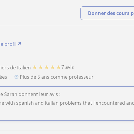
Donner des cours pa
le profil
★
★
★
★
★
7 avis
iers de Italien
iées
plus de 5 ans comme professeur
de Sarah donnent leur avis :
e with spanish and italian problems that I encountered and