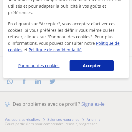
utilisés et pour adapter la publicité à vos goûts et
préférences.
En cliquant sur l'un des deux boutons, vous acceptez nos
mentions légales
et de
confidentialité
En cliquant sur "Accepter", vous acceptez d'activer ces
cookies. Si vous préférez les définir vous-même ou les
Contacter maintenant
refuser, cliquez sur "Panneau des cookies". Pour plus
d'informations, vous pouvez consulter notre
Politique de
cookies
et
Politique de confidentialité
.
Panneau des cookies
Accepter
Partagez ce professeur
Des problèmes avec ce profil ?
Signalez-le
Vos cours particuliers
Sciences naturelles
Arlon
cours particuliers pour comprendre, réussir, progresser