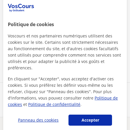
Politique de cookies
Voscours et nos partenaires numériques utilisent des
En cliquant sur l'un des deux boutons, vous acceptez nos
cookies sur le site. Certains sont strictement nécessaires
mentions légales
et de
confidentialité
au fonctionnement du site, et d'autres cookies facultatifs
sont utilisés pour comprendre comment nos services sont
utilisés et pour adapter la publicité à vos goûts et
Contacter maintenant
préférences.
En cliquant sur "Accepter", vous acceptez d'activer ces
cookies. Si vous préférez les définir vous-même ou les
refuser, cliquez sur "Panneau des cookies". Pour plus
Partagez ce professeur
d'informations, vous pouvez consulter notre
Politique de
cookies
et
Politique de confidentialité
.
Panneau des cookies
Accepter
Des problèmes avec ce profil ?
Signalez-le