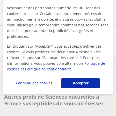
Contacter maintenant
Voscours et nos partenaires numériques utilisent des
cookies sur le site. Certains sont strictement nécessaires
au fonctionnement du site, et d'autres cookies facultatifs
sont utilisés pour comprendre comment nos services sont
utilisés et pour adapter la publicité à vos goûts et
Partagez ce professeur
préférences.
En cliquant sur "Accepter", vous acceptez d'activer ces
cookies. Si vous préférez les définir vous-même ou les
refuser, cliquez sur "Panneau des cookies". Pour plus
d'informations, vous pouvez consulter notre
Politique de
Des problèmes avec ce profil ?
Signalez-le
cookies
et
Politique de confidentialité
.
Vos cours particuliers
Sciences naturelles
Panneau des cookies
Accepter
un coup de pouce pour mieux apprendre soutien scolaire et a...
Autres profs de Sciences naturelles à
France susceptibles de vous intéresser