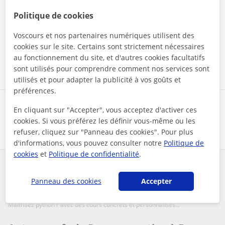
Politique de cookies
En cliquant sur l'un des deux boutons, vous acceptez nos
mentions légales
et de
confidentialité
Voscours et nos partenaires numériques utilisent des
cookies sur le site. Certains sont strictement nécessaires
Contacter maintenant
au fonctionnement du site, et d'autres cookies facultatifs
sont utilisés pour comprendre comment nos services sont
utilisés et pour adapter la publicité à vos goûts et
préférences.
Partagez ce professeur
En cliquant sur "Accepter", vous acceptez d'activer ces
cookies. Si vous préférez les définir vous-même ou les
refuser, cliquez sur "Panneau des cookies". Pour plus
d'informations, vous pouvez consulter notre
Politique de
cookies
et
Politique de confidentialité
.
Des problèmes avec ce profil ?
Signalez-le
Panneau des cookies
Accepter
Vos cours particuliers
Programmation
maîtrisez python r avec des cours concrets et personnalisés...