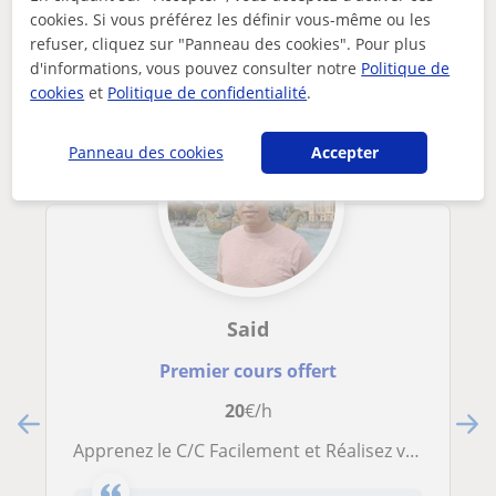
Autres profs de Programmation à France
cookies. Si vous préférez les définir vous-même ou les
susceptibles de vous intéresser
refuser, cliquez sur "Panneau des cookies". Pour plus
d'informations, vous pouvez consulter notre
Politique de
cookies
et
Politique de confidentialité
.
Panneau des cookies
Accepter
Said
Premier cours offert
20
€/h
Apprenez le C/C Facilement et Réalisez vos Premiers Projets