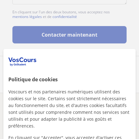
En cliquant sur l'un des deux boutons, vous acceptez nos
mentions légales
et de
confidentialité
Contacter maintenant
Partagez ce professeur
Politique de cookies
Voscours et nos partenaires numériques utilisent des
cookies sur le site. Certains sont strictement nécessaires
au fonctionnement du site, et d'autres cookies facultatifs
Des problèmes avec ce profil ?
Signalez-le
sont utilisés pour comprendre comment nos services sont
utilisés et pour adapter la publicité à vos goûts et
Vos cours particuliers
Programmation
préférences.
initiation à la programmation, langages de bas niveau
En cliquant sur "Accepter", vous acceptez d'activer ces