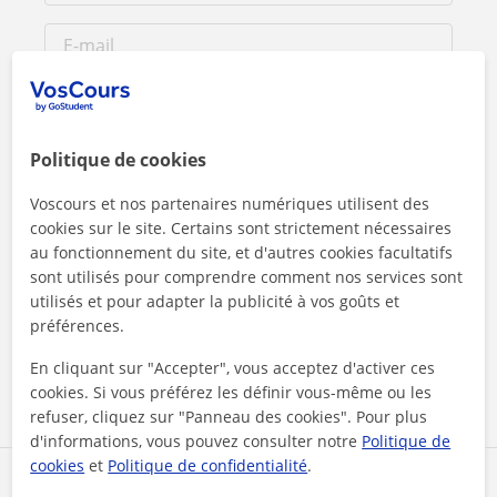
Politique de cookies
Voscours et nos partenaires numériques utilisent des
cookies sur le site. Certains sont strictement nécessaires
au fonctionnement du site, et d'autres cookies facultatifs
sont utilisés pour comprendre comment nos services sont
En cliquant sur l'un des deux boutons, vous acceptez nos
utilisés et pour adapter la publicité à vos goûts et
mentions légales
et de
confidentialité
préférences.
En cliquant sur "Accepter", vous acceptez d'activer ces
Contacter maintenant
cookies. Si vous préférez les définir vous-même ou les
refuser, cliquez sur "Panneau des cookies". Pour plus
d'informations, vous pouvez consulter notre
Politique de
cookies
et
Politique de confidentialité
.
Partagez ce professeur