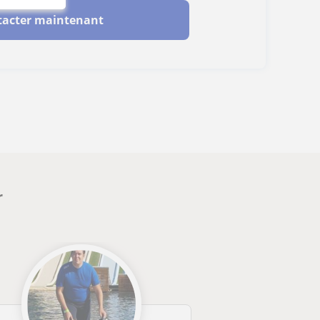
tacter maintenant
r