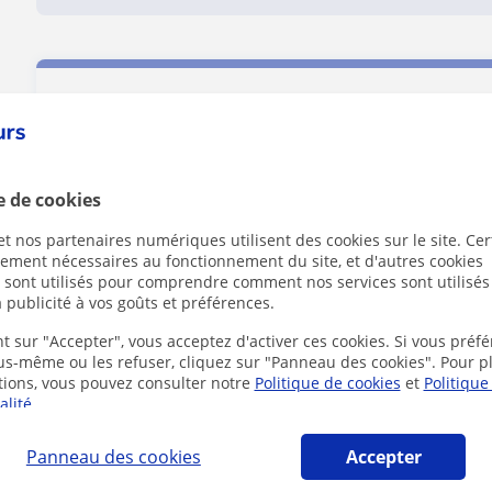
Contactez Manuel
e de cookies
1er cours offert
t nos partenaires numériques utilisent des cookies sur le site. Cer
ctement nécessaires au fonctionnement du site, et d'autres cookies
s sont utilisés pour comprendre comment nos services sont utilisés
 publicité à vos goûts et préférences.
t sur "Accepter", vous acceptez d'activer ces cookies. Si vous préfé
ous-même ou les refuser, cliquez sur "Panneau des cookies". Pour p
tions, vous pouvez consulter notre
Politique de cookies
et
Politique
alité
.
En cliquant sur l'un des de
Panneau des cookies
Accepter
et de
confidentialité