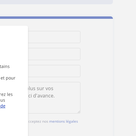
tains
 et pour
rez les
lus
 de
ux boutons, vous acceptez nos
mentions légales