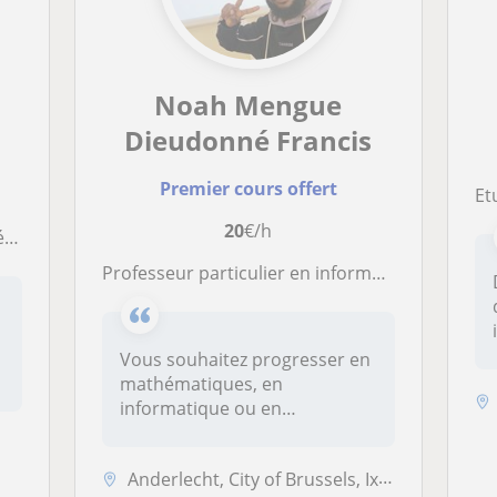
Noah Mengue
Dieudonné Francis
Premier cours offert
Etud
20
€/h
ts
Professeur particulier en informatique, Algorithmique, programmation, Mathématiques, Ingénieur Industrielle en informatique
Vous souhaitez progresser en
mathématiques, en
informatique ou en
programmation ?Je...
Anderlecht, City of Brussels, Ixelles, Koekelberg, Saint-Josse-ten-Noo...