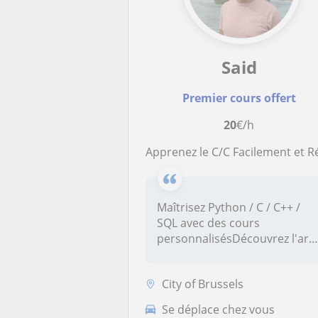
Said
Premier cours offert
20
€/h
Apprenez le C/C Facilement et Réalisez vos Premiers Proje
Maîtrisez Python / C / C++ /
SQL avec des cours
personnalisésDécouvrez l'art
de la p...
City of Brussels
Se déplace chez vous