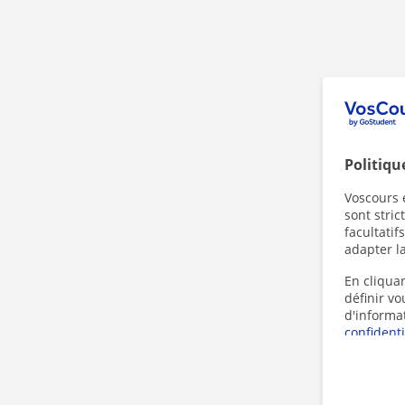
Politiqu
Voscours e
sont stri
facultatif
adapter la
En cliquan
définir v
d'informa
confidenti