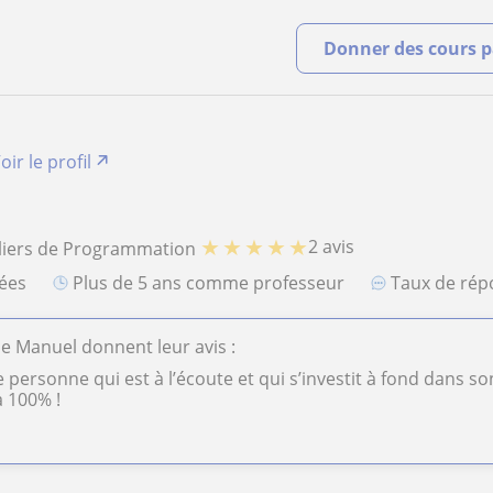
Donner des cours pa
oir le profil
★
★
★
★
★
2 avis
uliers de Programmation
iées
plus de 5 ans comme professeur
Taux de ré
de Manuel donnent leur avis :
personne qui est à l’écoute et qui s’investit à fond dans son
 100% !