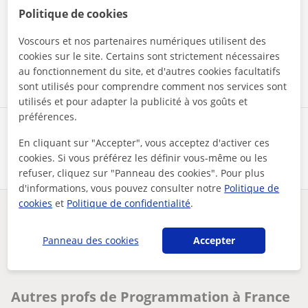
En cliquant sur l'un des deux boutons, vous acceptez nos
Politique de cookies
mentions légales
et de
confidentialité
Voscours et nos partenaires numériques utilisent des
cookies sur le site. Certains sont strictement nécessaires
Contacter maintenant
au fonctionnement du site, et d'autres cookies facultatifs
sont utilisés pour comprendre comment nos services sont
utilisés et pour adapter la publicité à vos goûts et
préférences.
Partagez ce professeur
En cliquant sur "Accepter", vous acceptez d'activer ces
cookies. Si vous préférez les définir vous-même ou les
refuser, cliquez sur "Panneau des cookies". Pour plus
d'informations, vous pouvez consulter notre
Politique de
cookies
et
Politique de confidentialité
.
Des problèmes avec ce profil ?
Signalez-le
Panneau des cookies
Accepter
Vos cours particuliers
Programmation
cours en python intelligence artificielle
Autres profs de Programmation à France