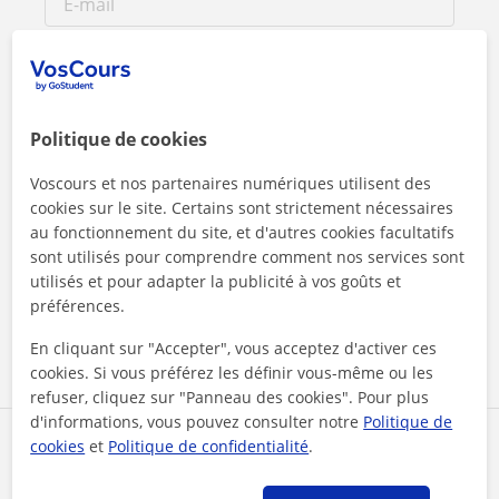
Politique de cookies
Voscours et nos partenaires numériques utilisent des
cookies sur le site. Certains sont strictement nécessaires
au fonctionnement du site, et d'autres cookies facultatifs
En cliquant sur l'un des deux boutons, vous acceptez nos
sont utilisés pour comprendre comment nos services sont
mentions légales
et de
confidentialité
utilisés et pour adapter la publicité à vos goûts et
préférences.
Contacter maintenant
En cliquant sur "Accepter", vous acceptez d'activer ces
cookies. Si vous préférez les définir vous-même ou les
refuser, cliquez sur "Panneau des cookies". Pour plus
d'informations, vous pouvez consulter notre
Politique de
Partagez ce professeur
cookies
et
Politique de confidentialité
.