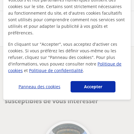
cookies sur le site. Certains sont strictement nécessaires
au fonctionnement du site, et d'autres cookies facultatifs
sont utilisés pour comprendre comment nos services sont
Partagez ce professeur
utilisés et pour adapter la publicité à vos goûts et
préférences.
En cliquant sur "Accepter", vous acceptez d'activer ces
cookies. Si vous préférez les définir vous-même ou les
refuser, cliquez sur "Panneau des cookies". Pour plus
Des problèmes avec ce profil ?
Signalez-le
d'informations, vous pouvez consulter notre
Politique de
cookies
et
Politique de confidentialité
.
Vos cours particuliers
Programmation
cours de développement web (html, css, javascript, php...), ...
Panneau des cookies
Accepter
Autres profs de Programmation à France
susceptibles de vous intéresser