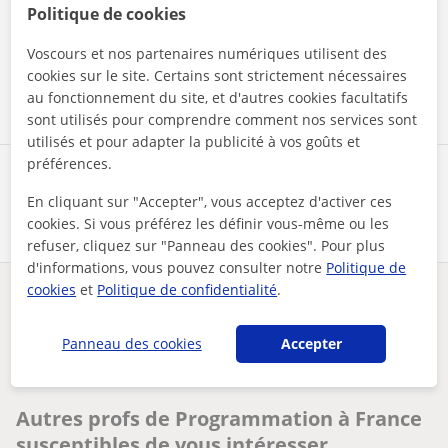
En cliquant sur l'un des deux boutons, vous acceptez nos
Politique de cookies
mentions légales
et de
confidentialité
Voscours et nos partenaires numériques utilisent des
Contacter maintenant
cookies sur le site. Certains sont strictement nécessaires
au fonctionnement du site, et d'autres cookies facultatifs
sont utilisés pour comprendre comment nos services sont
utilisés et pour adapter la publicité à vos goûts et
préférences.
Partagez ce professeur
En cliquant sur "Accepter", vous acceptez d'activer ces
cookies. Si vous préférez les définir vous-même ou les
refuser, cliquez sur "Panneau des cookies". Pour plus
d'informations, vous pouvez consulter notre
Politique de
cookies
et
Politique de confidentialité
.
Des problèmes avec ce profil ?
Signalez-le
Panneau des cookies
Accepter
Vos cours particuliers
Programmation
apprenez la programmation efficacement avec un développeur ...
Autres profs de Programmation à France
susceptibles de vous intéresser