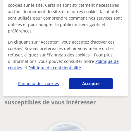
cookies sur le site. Certains sont strictement nécessaires
au fonctionnement du site, et d'autres cookies facultatifs
sont utilisés pour comprendre comment nos services sont
Partagez ce professeur
utilisés et pour adapter la publicité à vos goûts et
préférences.
En cliquant sur "Accepter", vous acceptez d'activer ces
cookies. Si vous préférez les définir vous-même ou les
refuser, cliquez sur "Panneau des cookies". Pour plus
Des problèmes avec ce profil ?
Signalez-le
d'informations, vous pouvez consulter notre
Politique de
cookies
et
Politique de confidentialité
.
Vos cours particuliers
Primaire
un coup de pouce pour briller à lécole soutien scolaire du...
Panneau des cookies
Accepter
Autres profs de Primaire à France
susceptibles de vous intéresser