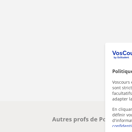
Politiqu
Voscours e
sont stri
facultatif
adapter la
En cliquan
définir v
Autres profs de Portugais à
d'informa
confidenti