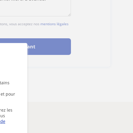
outons, vous acceptez nos
mentions légales
ter maintenant
tains
 et pour
rez les
lus
 de