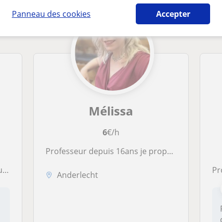
Panneau des cookies
Accepter
Mélissa
6
€/h
Professeur depuis 16ans je propose mes services afin de vous apprendre les bases en portugais
ux
P
Anderlecht