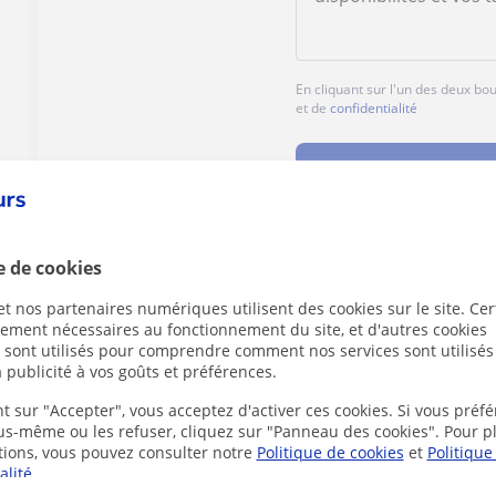
En cliquant sur l'un des deux b
et de
confidentialité
Contac
e de cookies
Des problèmes avec ce profil ?
Signalez-le
t nos partenaires numériques utilisent des cookies sur le site. Cer
ctement nécessaires au fonctionnement du site, et d'autres cookies
s sont utilisés pour comprendre comment nos services sont utilisés
 publicité à vos goûts et préférences.
t sur "Accepter", vous acceptez d'activer ces cookies. Si vous préfé
ous-même ou les refuser, cliquez sur "Panneau des cookies". Pour p
 France susceptibles de vous intéresser
tions, vous pouvez consulter notre
Politique de cookies
et
Politique
alité
.