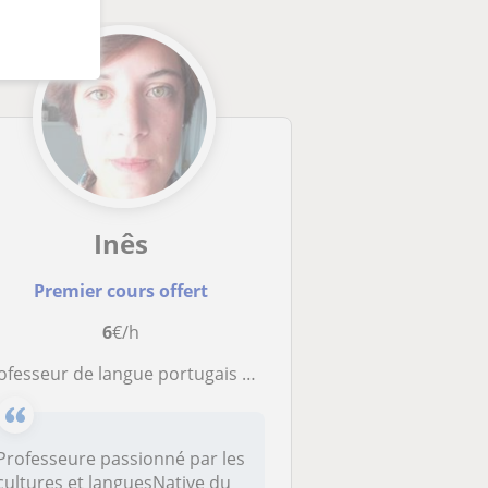
Inês
Premier cours offert
6
€/h
rofesseur de langue portugais et culture
Professeure passionné par les
cultures et languesNative du