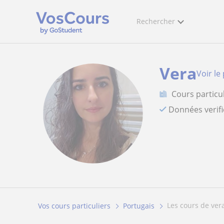
Rechercher
Vera
Voir le 
Cours particu
Données verif
les cours de ver
Vos cours particuliers
Portugais