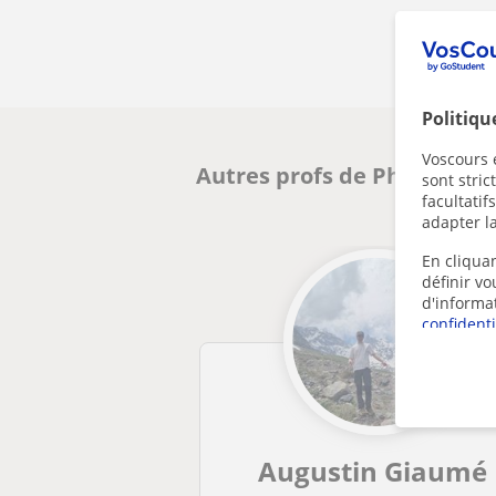
Politiqu
Voscours e
Autres profs de Philosophie
sont stri
facultatif
adapter la
En cliquan
définir v
d'informa
confidenti
Augustin Giaumé