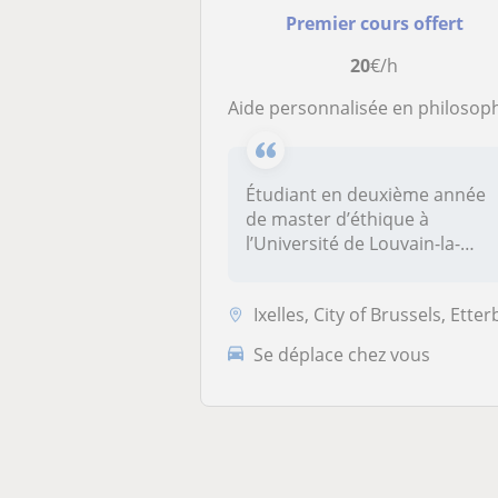
Premier cours offert
20
€/h
Aide personnalisée en philosophie, éthique et science sociale pour la préparation du CE
Étudiant en deuxième année
de master d’éthique à
l’Université de Louvain-la-
Neuve, j...
Ixelles, City of Brussels, Etterbeek, Koekelberg, Saint-Josse-ten-Nood.
Se déplace chez vous