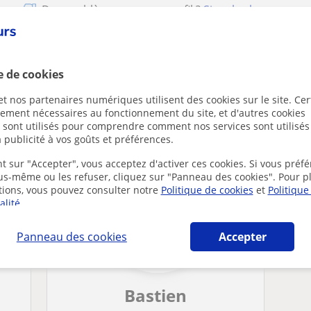
Des problèmes avec ce profil ?
Signalez-le
e de cookies
t nos partenaires numériques utilisent des cookies sur le site. Cer
 à France susceptibles de vous intéresser
ctement nécessaires au fonctionnement du site, et d'autres cookies
s sont utilisés pour comprendre comment nos services sont utilisés
 publicité à vos goûts et préférences.
t sur "Accepter", vous acceptez d'activer ces cookies. Si vous préfé
ous-même ou les refuser, cliquez sur "Panneau des cookies". Pour p
tions, vous pouvez consulter notre
Politique de cookies
et
Politique
alité
.
Panneau des cookies
Accepter
Bastien