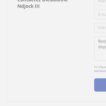
Ndjock III
En cliqu
mentions