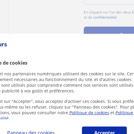
En cliquant sur l'un des deux
et de
confidentialité
Conta
e de cookies
Des problèmes avec ce profil ?
Signalez-le
t nos partenaires numériques utilisent des cookies sur le site. Cer
ctement nécessaires au fonctionnement du site, et d'autres cookies
s sont utilisés pour comprendre comment nos services sont utilisés
 publicité à vos goûts et préférences.
t sur "Accepter", vous acceptez d'activer ces cookies. Si vous préfé
ous-même ou les refuser, cliquez sur "Panneau des cookies". Pour p
 en ligne susceptibles de vous intéresser
tions, vous pouvez consulter notre
Politique de cookies
et
Politique
alité
.
Panneau des cookies
Accepter