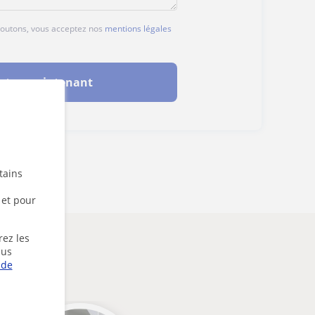
 boutons, vous acceptez nos
mentions légales
cter maintenant
tains
 et pour
rez les
lus
 de