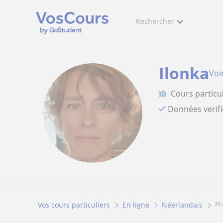
Rechercher
Ilonka
Voir
Cours particu
Données verif
p
Vos cours particuliers
En ligne
Néerlandais