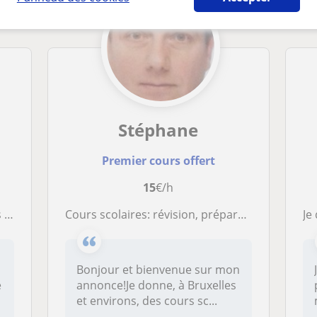
Stéphane
Premier cours offert
15
€/h
ts
Cours scolaires: révision, préparation examens, soutien, rattrapage
Je d
Bonjour et bienvenue sur mon
e
annonce!Je donne, à Bruxelles
et environs, des cours sc...