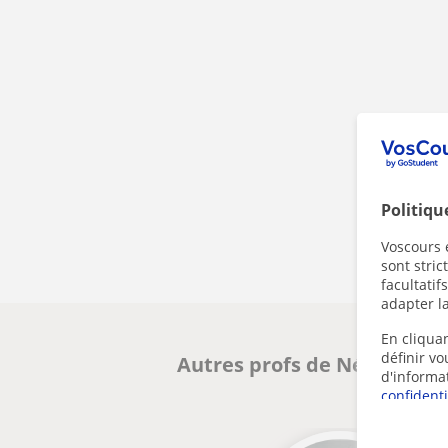
Politiqu
Voscours e
sont stri
facultatif
adapter la
En cliquan
définir v
Autres profs de Néerlandais
d'informa
confidenti