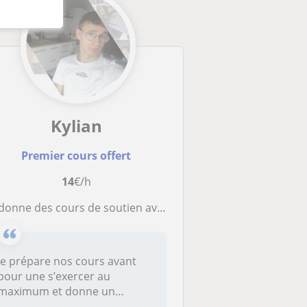
Kylian
Premier cours offert
14
€/h
onne des cours de soutien avec une aide personnalisé pour chaque élève
Je prépare nos cours avant
pour une s’exercer au
maximum et donne un
dossier de révi...