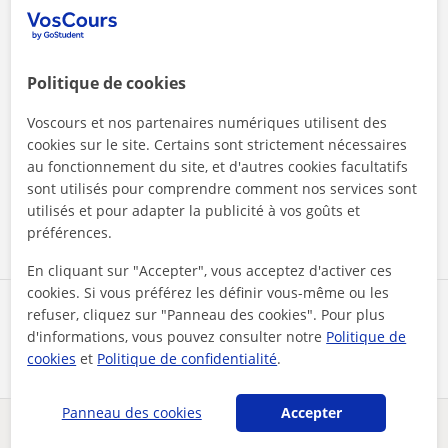
Politique de cookies
Voscours et nos partenaires numériques utilisent des
En cliquant sur l'un des deux boutons, vous acceptez nos
cookies sur le site. Certains sont strictement nécessaires
mentions légales
et de
confidentialité
au fonctionnement du site, et d'autres cookies facultatifs
sont utilisés pour comprendre comment nos services sont
Contacter maintenant
utilisés et pour adapter la publicité à vos goûts et
préférences.
En cliquant sur "Accepter", vous acceptez d'activer ces
cookies. Si vous préférez les définir vous-même ou les
Partagez ce professeur
refuser, cliquez sur "Panneau des cookies". Pour plus
d'informations, vous pouvez consulter notre
Politique de
cookies
et
Politique de confidentialité
.
Panneau des cookies
Accepter
Des problèmes avec ce profil ?
Signalez-le