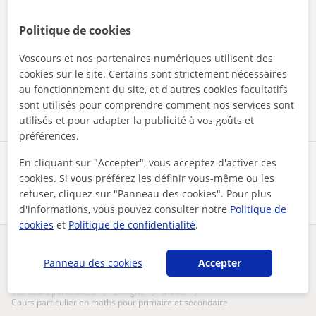
Politique de cookies
En cliquant sur l'un des deux boutons, vous acceptez nos
mentions légales
et de
confidentialité
Voscours et nos partenaires numériques utilisent des
cookies sur le site. Certains sont strictement nécessaires
au fonctionnement du site, et d'autres cookies facultatifs
Contacter maintenant
sont utilisés pour comprendre comment nos services sont
utilisés et pour adapter la publicité à vos goûts et
préférences.
En cliquant sur "Accepter", vous acceptez d'activer ces
Partagez ce professeur
cookies. Si vous préférez les définir vous-même ou les
refuser, cliquez sur "Panneau des cookies". Pour plus
d'informations, vous pouvez consulter notre
Politique de
cookies
et
Politique de confidentialité
.
Des problèmes avec ce profil ?
Signalez-le
Panneau des cookies
Accepter
Vos cours particuliers
En ligne
Maths
cours particulier en maths pour primaire et secondaire