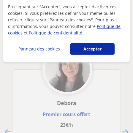
native italienne expert du domaine maritime et touristique
En cliquant sur "Accepter", vous acceptez d'activer ces
cookies. Si vous préférez les définir vous-même ou les
Autres professeurs d'Italien en ligne
refuser, cliquez sur "Panneau des cookies". Pour plus
susceptibles de vous intéresser
d'informations, vous pouvez consulter notre
Politique de
cookies
et
Politique de confidentialité
.
Panneau des cookies
Accepter
Debora
Premier cours offert
23
€/h