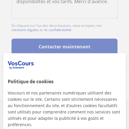
En cliquant sur l'un des deux boutons, vous acceptez nos
mentions légales
et de
confidentialité
Contacter maintenant
Partagez ce professeur
Politique de cookies
Voscours et nos partenaires numériques utilisent des
cookies sur le site. Certains sont strictement nécessaires
au fonctionnement du site, et d'autres cookies facultatifs
sont utilisés pour comprendre comment nos services sont
Des problèmes avec ce profil ?
Signalez-le
utilisés et pour adapter la publicité à vos goûts et
préférences.
Vos cours particuliers
En ligne
Italien