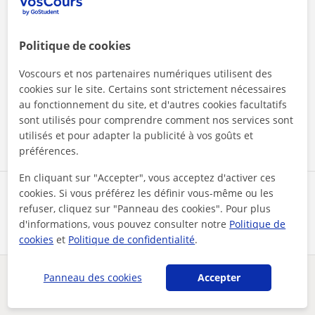
Politique de cookies
En cliquant sur l'un des deux boutons, vous acceptez nos
Voscours et nos partenaires numériques utilisent des
mentions légales
et de
confidentialité
cookies sur le site. Certains sont strictement nécessaires
au fonctionnement du site, et d'autres cookies facultatifs
sont utilisés pour comprendre comment nos services sont
Contacter maintenant
utilisés et pour adapter la publicité à vos goûts et
préférences.
En cliquant sur "Accepter", vous acceptez d'activer ces
cookies. Si vous préférez les définir vous-même ou les
Partagez ce professeur
refuser, cliquez sur "Panneau des cookies". Pour plus
d'informations, vous pouvez consulter notre
Politique de
cookies
et
Politique de confidentialité
.
Panneau des cookies
Accepter
Des problèmes avec ce profil ?
Signalez-le