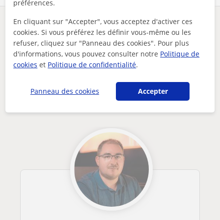
préférences.
En cliquant sur "Accepter", vous acceptez d'activer ces
Des problèmes avec ce profil ?
Signalez-le
cookies. Si vous préférez les définir vous-même ou les
refuser, cliquez sur "Panneau des cookies". Pour plus
Vos cours particuliers
En ligne
Informatique
d'informations, vous pouvez consulter notre
Politique de
je donne des cours particuliers de soutien scolaire en ligne...
cookies
et
Politique de confidentialité
.
Autres professeurs d'Informatique en
Panneau des cookies
Accepter
ligne susceptibles de vous intéresser