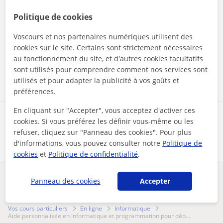
Politique de cookies
En cliquant sur l'un des deux boutons, vous acceptez nos
Voscours et nos partenaires numériques utilisent des
mentions légales
et de
confidentialité
cookies sur le site. Certains sont strictement nécessaires
au fonctionnement du site, et d'autres cookies facultatifs
Contacter maintenant
sont utilisés pour comprendre comment nos services sont
utilisés et pour adapter la publicité à vos goûts et
préférences.
En cliquant sur "Accepter", vous acceptez d'activer ces
Partagez ce professeur
cookies. Si vous préférez les définir vous-même ou les
refuser, cliquez sur "Panneau des cookies". Pour plus
d'informations, vous pouvez consulter notre
Politique de
cookies
et
Politique de confidentialité
.
Panneau des cookies
Accepter
Des problèmes avec ce profil ?
Signalez-le
Vos cours particuliers
En ligne
Informatique
aide personnalisée en informatique et programmation pour déb...