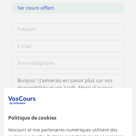
1er cours offert
En cliquant sur l'un des deux boutons, vous acceptez nos
Politique de cookies
mentions légales
et de
confidentialité
Voscours et nos partenaires numériques utilisent des
Contacter maintenant