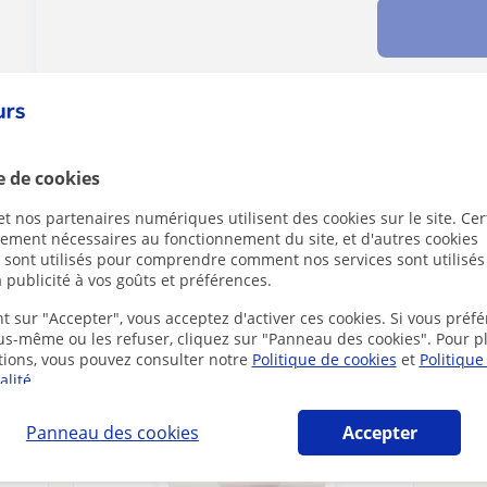
Des problèmes avec ce profil ?
Signalez-le
e de cookies
t nos partenaires numériques utilisent des cookies sur le site. Cer
ctement nécessaires au fonctionnement du site, et d'autres cookies
s sont utilisés pour comprendre comment nos services sont utilisés
 publicité à vos goûts et préférences.
 à France susceptibles de vous intéresser
t sur "Accepter", vous acceptez d'activer ces cookies. Si vous préfé
ous-même ou les refuser, cliquez sur "Panneau des cookies". Pour p
tions, vous pouvez consulter notre
Politique de cookies
et
Politique
alité
.
Panneau des cookies
Accepter