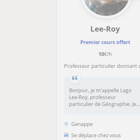
Lee-Roy
Premier cours offert
10
€/h
Professeur particulier donnant cours dans Rixensart et ses alentours mais également sur Genap
Bonjour, je m'appelle Lago
Lee-Roy, professeur
particulier de Géographie. Je
propose...
Genappe
Se déplace chez vous