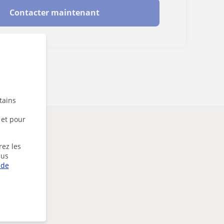
Contacter maintenant
tains
 et pour
rez les
lus
 de