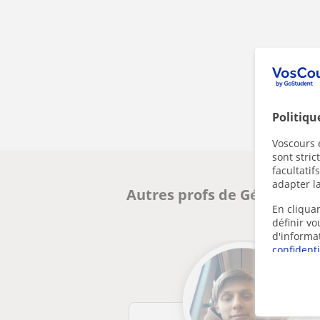
Politiqu
Voscours e
sont stri
facultatif
adapter la
Autres profs de Géographie
En cliquan
définir v
d'informa
confidenti